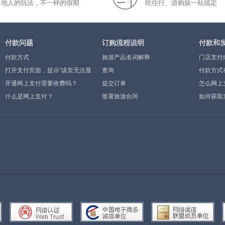
当地人的玩法，不一样的假期
吃住行、游购娱一站搞定
付款问题
订购流程说明
付款和
付款方式
旅游产品名词解释
门店支付
打开支付页面，提示”该页无法显
查询
付款方式
示”或空白页，可能是什么原因？
开通网上支付需要收费吗？
提交订单
怎么网上
什么是网上支付？
签署旅游合同
如何获取