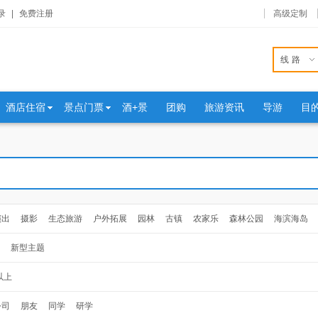
录
|
免费注册
高级定制
线路
酒店住宿
景点门票
酒+景
团购
旅游资讯
导游
目
演出
摄影
生态旅游
户外拓展
园林
古镇
农家乐
森林公园
海滨海岛
新型主题
以上
公司
朋友
同学
研学