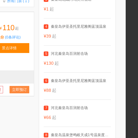
所有门票 (
1
)
¥1
起
110
秦皇岛伊亚圣托里尼雅阁蓝顶温泉
4
¥
起
¥39
起
5分
(0条评论)
景点详情
河北秦皇岛百润射击场
5
¥130
起
秦皇岛伊亚圣托里尼雅阁蓝顶温泉
6
付
立即预订
¥88
起
河北秦皇岛百润射击场
7
¥66
起
秦皇岛温泉堡鸣岐天成1号温泉度假村
8