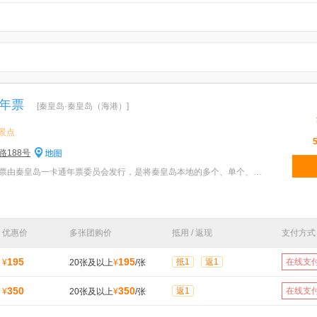
年票
[秦皇岛·秦皇岛（海港）]
景点
188号
特色：秦皇岛一卡通旅游年票由秦皇岛一卡通年票委员会发行，是将秦皇岛本地的多个、单个、区域性组合旅
优惠价
多张团购价
抵用 / 返现
支付方式
195
195
抵1
返1
在线支
¥
20张及以上
¥
/张
350
350
返1
在线支
¥
20张及以上
¥
/张