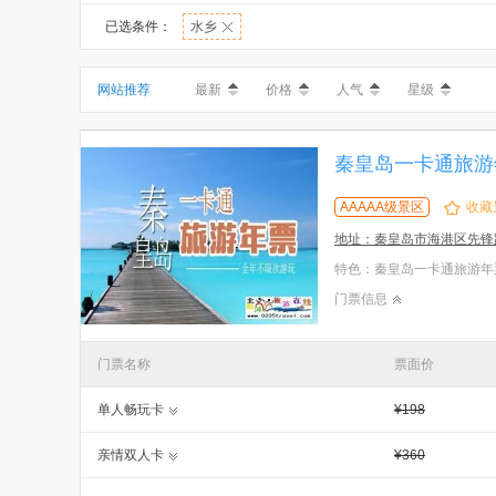
已选条件：
水乡
网站推荐
最新
价格
人气
星级
秦皇岛一卡通旅游
AAAAA级景区
收藏
地址：秦皇岛市海港区先锋路
门票信息
门票名称
票面价
单人畅玩卡
¥198
亲情双人卡
¥360