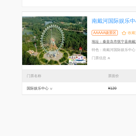
南戴河国际娱乐中
AAAAA级景区
收藏
地址：秦皇岛市抚宁县南戴
门票信息
门票名称
票面价
国际娱乐中心
¥120