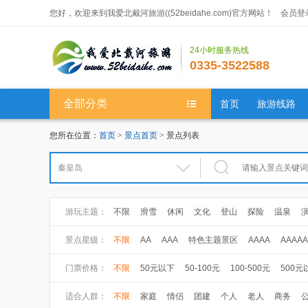
您好，欢迎来到我爱北戴河旅游((52beidahe.com)官方网站！
会员登
24小时服务热线
0335-3522588
全部分类
首页
旅游线路
您所在位置：
首页
>
景点首页
> 景点列表
游玩主题：
不限
滑雪
休闲
文化
登山
探险
温泉
大健康
健康体检
养生休闲
景点星级：
不限
AA
AAA
特色主题景区
AAAA
AAAAA
门票价格：
不限
50元以下
50-100元
100-500元
500元
适合人群：
不限
家庭
情侣
团建
个人
老人
商务