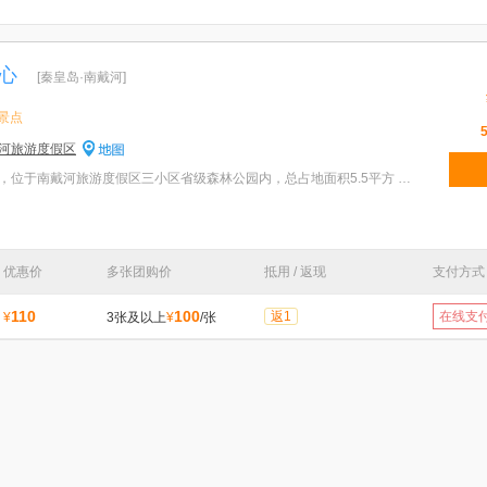
心
[秦皇岛·南戴河]
景点
河旅游度假区
特色：南戴河国际娱乐中心，位于南戴河旅游度假区三小区省级森林公园内，总占地面积5.5平方 公里，是一
优惠价
多张团购价
抵用 / 返现
支付方式
110
100
返1
在线支
¥
3张及以上
¥
/张