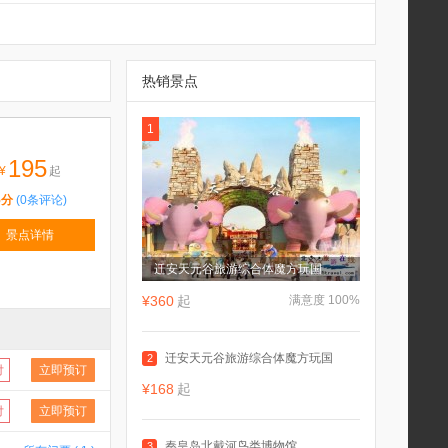
热销景点
1
195
¥
起
5分
(0条评论)
景点详情
迁安天元谷旅游综合体魔方玩国
¥360
起
满意度 100%
迁安天元谷旅游综合体魔方玩国
2
付
立即预订
¥168
起
付
立即预订
秦皇岛北戴河鸟类博物馆
3