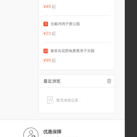
¥49
起
北戴河鸽子窝公园
9
¥23
起
秦皇岛花西兔窝窝亲子乐园
10
¥99
起
最近浏览
暂无浏览记录...
优惠保障