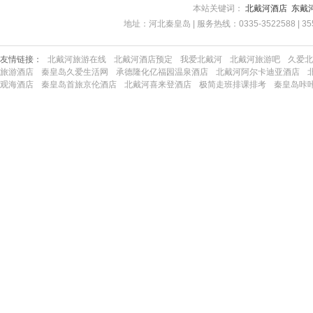
本站关键词：
北戴河酒店
东戴
地址：河北秦皇岛 | 服务热线：0335-3522588 | 35522
友情链接：
北戴河旅游在线
北戴河酒店预定
我爱北戴河
北戴河旅游吧
久爱北
旅游酒店
秦皇岛久爱生活网
承德隆化亿福园温泉酒店
北戴河阿尔卡迪亚酒店
观海酒店
秦皇岛首旅京伦酒店
北戴河喜来登酒店
极简走班排课排考
秦皇岛咔