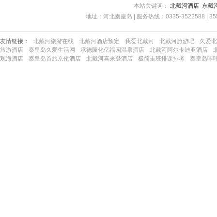
本站关键词：
北戴河酒店
东戴
地址：河北秦皇岛 | 服务热线：0335-3522588 | 35522
友情链接：
北戴河旅游在线
北戴河酒店预定
我爱北戴河
北戴河旅游吧
久爱北
旅游酒店
秦皇岛久爱生活网
承德隆化亿福园温泉酒店
北戴河阿尔卡迪亚酒店
观海酒店
秦皇岛首旅京伦酒店
北戴河喜来登酒店
极简走班排课排考
秦皇岛咔