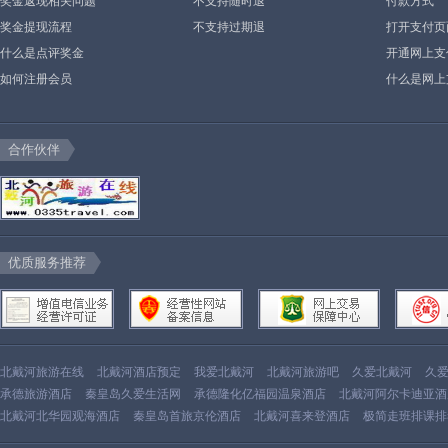
奖金返现相关问题
不支持随时退
付款方式
奖金提现流程
不支持过期退
打开支付页
什么是点评奖金
示”或空白
开通网上支
如何注册会员
什么是网上
合作伙伴
优质服务推荐
北戴河旅游在线
北戴河酒店预定
我爱北戴河
北戴河旅游吧
久爱北戴河
久
承德旅游酒店
秦皇岛久爱生活网
承德隆化亿福园温泉酒店
北戴河阿尔卡迪亚酒
北戴河北华园观海酒店
秦皇岛首旅京伦酒店
北戴河喜来登酒店
极简走班排课排