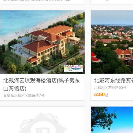
798
¥
起
北戴河云璟观海楼酒店(鸽子窝东
北戴河东经路宾
山宾馆店)
北戴河区东经路65号
450
¥
起
秦皇岛北戴河区鹰角路7号
368
¥
起