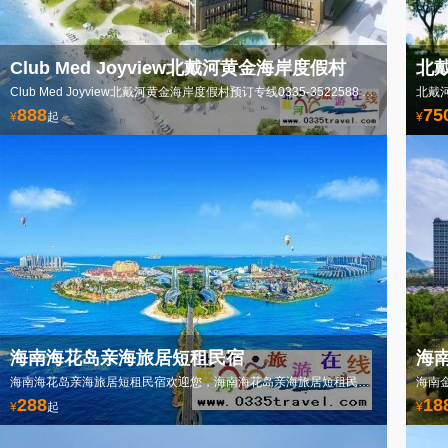
Club Med Joyview北戴河黄金海岸度假村
北
Club Med Joyview北戴河黄金海岸度假村预订专线0335-3522588 3522599
888
75
¥
起
¥
海南海花岛亲海旅居短租民宿
海
海南海花岛亲海旅居短租民宿欢迎您，海南海花岛亲海旅居短租民宿电话18633570222
288
18
¥
起
¥