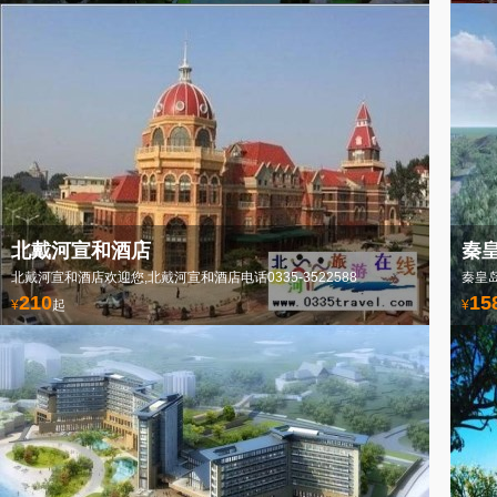
北戴河宣和酒店
秦
北戴河宣和酒店欢迎您,北戴河宣和酒店电话0335-3522588
210
15
¥
起
¥