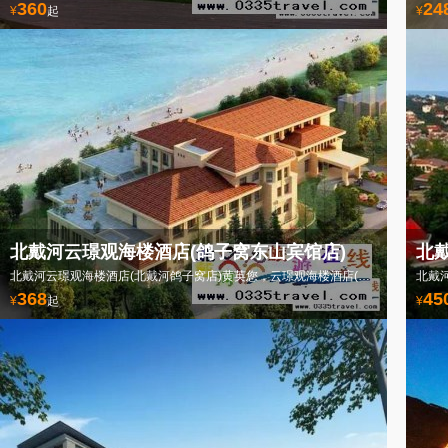
360
24
¥
起
¥
北戴河云璟观海楼酒店(鸽子窝东山宾馆店)
北
北戴河云璟观海楼酒店(北戴河鸽子窝店)黄英您，云璟观海楼酒店(鸽子窝店)电话0335-3522588
北戴河
368
45
¥
起
¥