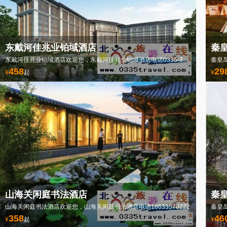
东戴河佳兆业铂域酒店
秦
东戴河佳兆业铂域酒店欢迎您，东戴河佳兆业铂域酒店电话0335-3522588
458
29
¥
起
¥
山海关闲庭书法酒店
秦
山海关闲庭书法酒店欢迎您，山海关闲庭书法酒店电话18633570222
秦皇岛
358
46
¥
起
¥