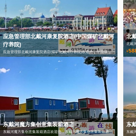
应急管理部北戴河康复院酒店(中国煤矿北戴河
北
疗养院)
58
¥
应急管理部北戴河康复院酒店(煤矿北戴河疗养院)欢迎您，中国煤矿北戴河康复院电话18633570222
358
¥
起
东戴河魔方集创意集装箱酒店
东
东戴河魔方集创意集装箱酒店欢迎您，东戴河魔方集创意集装箱酒店电话0335-3522588