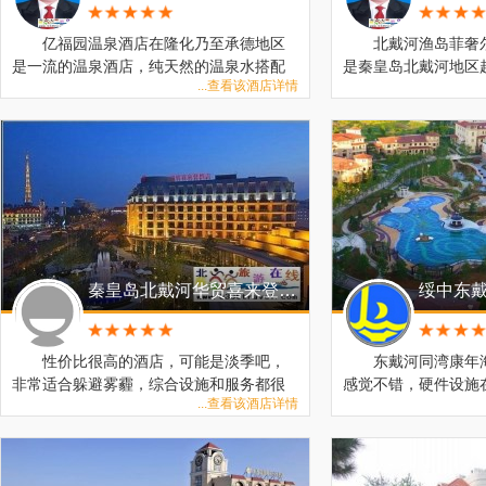
亿福园温泉酒店在隆化乃至承德地区
北戴河渔岛菲奢
是一流的温泉酒店，纯天然的温泉水搭配
是秦皇岛北戴河地区
...查看该酒店详情
一流的温泉设施，超大出场地，是个休闲
店，温泉设施高大上
好地方，房间内泡池干净舒适，方便暖
净，出门就是优质浴
和，实惠的地方餐饮有特色，早餐的羊汤
棒，大人孩子都喜欢
超赞，喝得一身大汗，再泡温泉，对身体
大有好处！
秦皇岛北戴河华贸喜来登酒店
性价比很高的酒店，可能是淡季吧，
东戴河同湾康年
非常适合躲避雾霾，综合设施和服务都很
感觉不错，硬件设施
...查看该酒店详情
好，是北戴河最好的了，推荐
周边环境打造的很好
很好，推荐