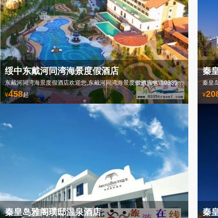
绥中东戴河同湾海景度假酒店
秦
东戴河同湾海景度假酒店欢迎您,东戴河同湾海景度假酒店电话0335-3522588
458
20
¥
起
¥
秦皇岛雅阁璞邸温泉酒店
秦