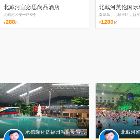
北戴河宜必思尚品酒店
北戴河英伦国际
北戴河区安一路8号
秦皇岛，北戴河区，新河
288
1280
¥
起
¥
起
承德隆化亿福园温泉度假酒店