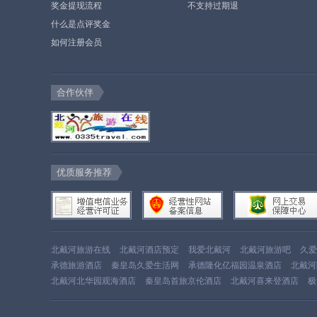
奖金提现流程
不支持过期退
什么是点评奖金
如何注册会员
合作伙伴
优质服务推荐
北戴河旅游在线
北戴河酒店预定
我爱北戴河
北戴河旅游吧
久爱
承德旅游酒店
秦皇岛久爱生活网
承德隆化亿福园温泉酒店
北戴河
北戴河北华园观海酒店
秦皇岛首旅京伦酒店
北戴河喜来登酒店
极