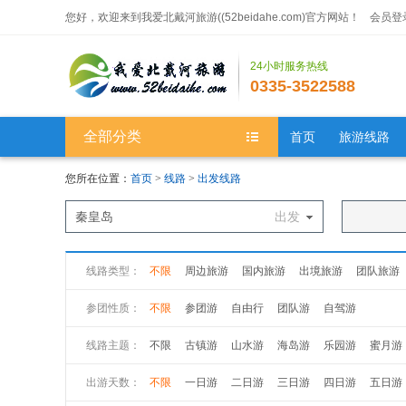
您好，欢迎来到我爱北戴河旅游((52beidahe.com)官方网站！
会员登
24小时服务热线
0335-3522588
全部分类
首页
旅游线路
您所在位置：
首页
>
线路
>
出发线路
秦皇岛
出发
线路类型：
不限
周边旅游
国内旅游
出境旅游
团队旅游
参团性质：
不限
参团游
自由行
团队游
自驾游
线路主题：
不限
古镇游
山水游
海岛游
乐园游
蜜月游
出游天数：
不限
一日游
二日游
三日游
四日游
五日游