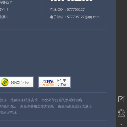
有哪些？
支付？
在线 QQ ：577795127
发票？
电子邮箱：577795127@qq.com
酒店
北戴河东经路宾馆
秦皇岛菲拉雅阁澳斯特酒店
尔温泉酒店
秦皇岛香格里拉大酒店
秦皇岛秦皇国际大酒店
南旅游在线