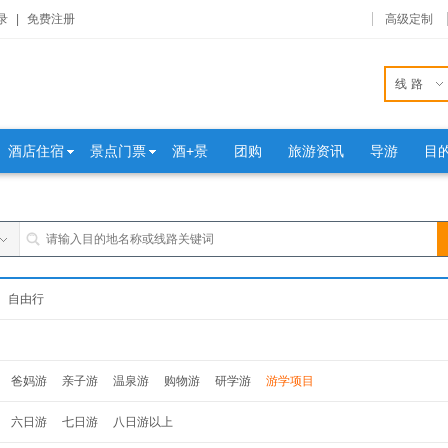
录
|
免费注册
高级定制
线路
酒店住宿
景点门票
酒+景
团购
旅游资讯
导游
目
自由行
爸妈游
亲子游
温泉游
购物游
研学游
游学项目
六日游
七日游
八日游以上