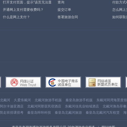
打开支付页面，提示”该页无法显
查询
付款方式
示”或空白页，可能是什么原因？
开通网上支付需要收费吗？
提交订单
怎么网上
什么是网上支付？
签署旅游合同
如何获取
北戴河
久爱东戴河
北戴河旅游手机版
秦皇岛旅游手机版
东戴河同湾海景度假
阿尔卡迪亚酒店
北戴河阿那亚民宿酒店
东戴河佳兆业铂域酒店
北戴河渔岛菲奢
简走班排课排考
秦皇岛咔咔科技
秦皇岛北戴河旅游
秦皇岛北戴河汽车租赁
海