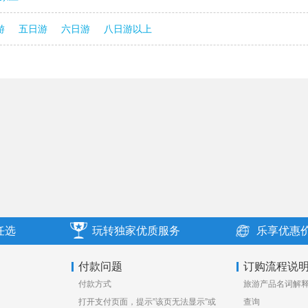
游
五日游
六日游
八日游以上
任选
玩转独家优质服务
乐享优惠
付款问题
订购流程说
付款方式
旅游产品名词解
打开支付页面，提示”该页无法显示”或
查询