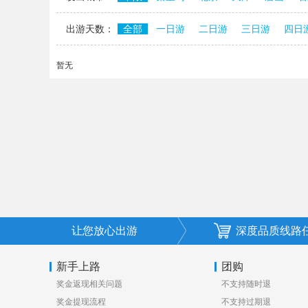
出游天数：
全部
一日游
二日游
三日游
四日
暂无
让您放心出游
深度品质线路
新手上路
团购
奖金返现相关问题
不支持随时退
奖金提现流程
不支持过期退